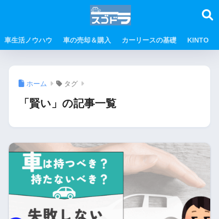
車生活ノウハウ
車の売却＆購入
カーリースの基礎
KINTO
ホーム
タグ
「賢い」の記事一覧